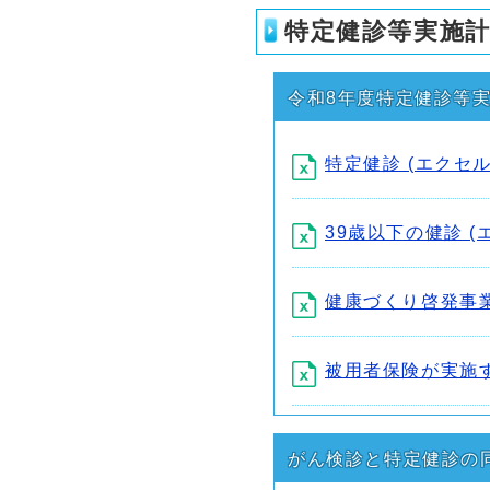
特定健診等実施
令和8年度特定健診等
特定健診 (エクセル形
39歳以下の健診 (エ
健康づくり啓発事業 
被用者保険が実施する
がん検診と特定健診の