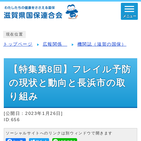
メニュー
現在位置
トップページ
広報関係
機関誌（滋賀の国保）
【特集第8回】フレイル予防
の現状と動向と長浜市の取
り組み
[公開日：
2023年1月26日
]
ID:656
ソーシャルサイトへのリンクは別ウィンドウで開きます